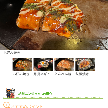
お好み焼き
月見ネギとろろ焼きそば
とんぺん焼き
鉄板焼き
お好み焼き
月見ネギと
とんぺん焼
鉄板焼き
ろろ焼き
き
そ…
1
おすすめポイント