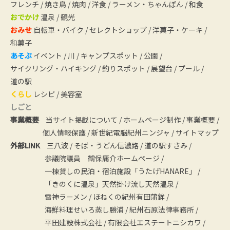
フレンチ
/
焼き鳥
/
焼肉
/
洋食
/
ラーメン・ちゃんぽん
/
和食
おでかけ
温泉
/
観光
おみせ
自転車・バイク
/
セレクトショップ
/
洋菓子・ケーキ
/
和菓子
あそぶ
イベント
/
川
/
キャンプスポット
/
公園
/
サイクリング・ハイキング
/
釣りスポット
/
展望台
/
プール
/
道の駅
くらし
レシピ
/
美容室
しごと
事業概要
当サイト掲載について
/
ホームページ制作
/
事業概要
/
個人情報保護
/
新世紀電脳紀州ニンジャ
/
サイトマップ
外部LINK
三八波
/
そば・うどん信濃路
/
道の駅すさみ
/
参議院議員 鶴保庸介ホームページ
/
一棟貸しの民泊・宿泊施設「うたげHANARE」
/
「きのくに温泉」天然掛け流し天然温泉
/
雷神ラーメン
/
ほねくの紀州有田蒲鉾
/
海鮮料理せいろ蒸し勝浦
/
紀州石原法律事務所
/
平田建設株式会社
/
有限会社エステートニシカワ
/