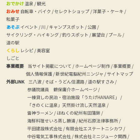
おでかけ
温泉
/
観光
おみせ
自転車・バイク
/
セレクトショップ
/
洋菓子・ケーキ
/
和菓子
あそぶ
イベント
/
川
/
キャンプスポット
/
公園
/
サイクリング・ハイキング
/
釣りスポット
/
展望台
/
プール
/
道の駅
くらし
レシピ
/
美容室
しごと
事業概要
当サイト掲載について
/
ホームページ制作
/
事業概要
/
個人情報保護
/
新世紀電脳紀州ニンジャ
/
サイトマップ
外部LINK
三八波
/
そば・うどん信濃路
/
道の駅すさみ
/
参議院議員 鶴保庸介ホームページ
/
一棟貸しの民泊・宿泊施設「うたげHANARE」
/
「きのくに温泉」天然掛け流し天然温泉
/
雷神ラーメン
/
ほねくの紀州有田蒲鉾
/
海鮮料理せいろ蒸し勝浦
/
紀州石原法律事務所
/
平田建設株式会社
/
有限会社エステートニシカワ
/
中谷電気工事株式会社
/
株式会社ミニジューク関西
/