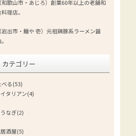
（和歌山市・あじろ）創業60年以上の老舗和
食料理店。
（岩出市・麺や 壱）元祖鶏豚系ラーメン醤
油。
カテゴリー
べる(53)
イタリアン(4)
うなぎ(2)
居酒屋(5)