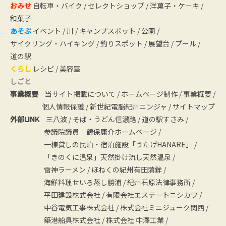
おみせ
自転車・バイク
/
セレクトショップ
/
洋菓子・ケーキ
/
和菓子
あそぶ
イベント
/
川
/
キャンプスポット
/
公園
/
サイクリング・ハイキング
/
釣りスポット
/
展望台
/
プール
/
道の駅
くらし
レシピ
/
美容室
しごと
事業概要
当サイト掲載について
/
ホームページ制作
/
事業概要
/
個人情報保護
/
新世紀電脳紀州ニンジャ
/
サイトマップ
外部LINK
三八波
/
そば・うどん信濃路
/
道の駅すさみ
/
参議院議員 鶴保庸介ホームページ
/
一棟貸しの民泊・宿泊施設「うたげHANARE」
/
「きのくに温泉」天然掛け流し天然温泉
/
雷神ラーメン
/
ほねくの紀州有田蒲鉾
/
海鮮料理せいろ蒸し勝浦
/
紀州石原法律事務所
/
平田建設株式会社
/
有限会社エステートニシカワ
/
中谷電気工事株式会社
/
株式会社ミニジューク関西
/
築港船具株式会社
/
株式会社 中澤工業
/