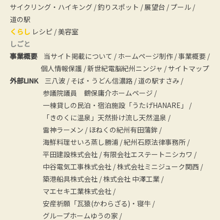
サイクリング・ハイキング
/
釣りスポット
/
展望台
/
プール
/
道の駅
くらし
レシピ
/
美容室
しごと
事業概要
当サイト掲載について
/
ホームページ制作
/
事業概要
/
個人情報保護
/
新世紀電脳紀州ニンジャ
/
サイトマップ
外部LINK
三八波
/
そば・うどん信濃路
/
道の駅すさみ
/
参議院議員 鶴保庸介ホームページ
/
一棟貸しの民泊・宿泊施設「うたげHANARE」
/
「きのくに温泉」天然掛け流し天然温泉
/
雷神ラーメン
/
ほねくの紀州有田蒲鉾
/
海鮮料理せいろ蒸し勝浦
/
紀州石原法律事務所
/
平田建設株式会社
/
有限会社エステートニシカワ
/
中谷電気工事株式会社
/
株式会社ミニジューク関西
/
築港船具株式会社
/
株式会社 中澤工業
/
マエセキ工業株式会社
/
安産祈願「瓦猿(かわらざる)・寝牛
/
グループホームゆうの家
/