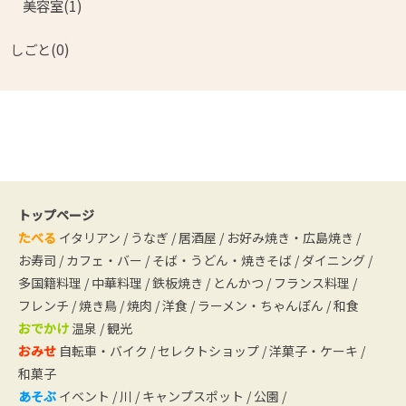
美容室(1)
しごと(0)
トップページ
たべる
イタリアン
/
うなぎ
/
居酒屋
/
お好み焼き・広島焼き
/
お寿司
/
カフェ・バー
/
そば・うどん・焼きそば
/
ダイニング
/
多国籍料理
/
中華料理
/
鉄板焼き
/
とんかつ
/
フランス料理
/
フレンチ
/
焼き鳥
/
焼肉
/
洋食
/
ラーメン・ちゃんぽん
/
和食
おでかけ
温泉
/
観光
おみせ
自転車・バイク
/
セレクトショップ
/
洋菓子・ケーキ
/
和菓子
あそぶ
イベント
/
川
/
キャンプスポット
/
公園
/